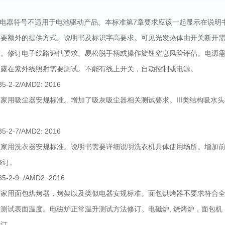
I类电器符号不适用于电池驱动产品。本标准第7章要求应该一起显示在说
须要额外的提供方式。说明书及标识字高要求。可见光发热体由开关断开
。修订电子线路评估要求。易松脱手柄或操作旋钮窒息风险评估。电源需要
暴露在紫外线照射需要测试。不能有线上开关，自动控制或电源。
35-2-2/AMD2: 2016
家用吸尘器安规标准。增加了吸灰吸尘器相关测试要求。III类结构吸水
35-2-7/AMD2: 2016
家用洗衣器安规标准。说明书需要详细说明洗衣机具体使用场所。增加前开门
修订。
35-2-9: /AMD2: 2016
为家用面包烘烤器，烤架以及类似电器安规标准。面包烘烤器不要求符合
测试表面温度。电磁炉正常温升测试方法修订。电磁炉, 烧烤炉，面包机
修订。