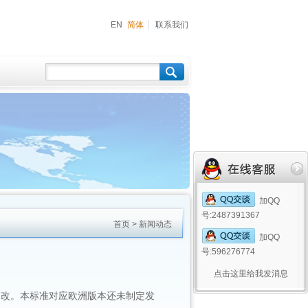
EN
简体
联系我们
加QQ
号:2487391367
首页
>
新闻动态
加QQ
号:596276774
点击这里给我发消息
修改。本标准对应欧洲版本还未制定发